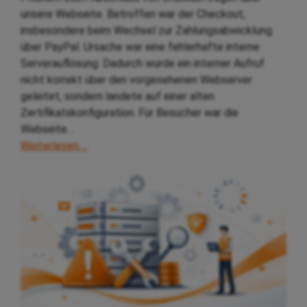
unsere Webseite. Betroffen war der Checkout,
insbesondere beim Wechsel zur Zahlungsabwicklung
über PayPal. Ursache war eine fehlerhafte interne
Serverauflösung. Dadurch wurde ein interner Aufruf
nicht korrekt über den vorgesehenen Webserver
geleitet, sondern landete auf einer alten
Zertifikatskonfiguration. Für Besucher war die
Webseite…
Weiterlesen….