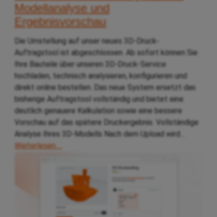
Modellanalyse und
Ergebnisvorschau
Die Umstellung auf unser neues 3D-Druck-
Auftragstool ist abgeschlossen. Ab sofort können Sie
Ihre Bauteile über unseren 3D-Druck-Service
hochladen, technisch analysieren, konfigurieren und
direkt online bestellen. Das neue System ersetzt das
bisherige Auftragstool vollständig und bietet eine
deutlich genauere Kalkulation sowie eine bessere
Vorschau auf das spätere Druckergebnis. Vollständige
Analyse Ihres 3D-Modells Nach dem Upload wird…
Weiterlesen….