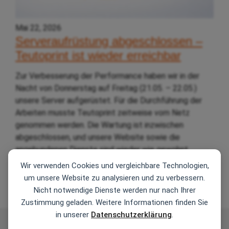
Mai 22, 2026
Serveraufrüstung abgeschlossen –
Teutoprint ist wieder erreichbar
Zur Verbesserung der Performance haben wir in der
Nacht von Donnerstag auf Freitag (21.05. – 22.05.)
unsere Server aufgerüstet. Für die Durchführung der
Arbeiten musste Teutoprint zeitweise vom Netz
genommen werden. Die Wartung ist inzwischen
abgeschlossen, und unsere Website sowie die
angebundenen Dienste sind wieder wie gewohnt
erreichbar. Wir haben die Arbeiten bewusst in ein…
Wir verwenden Cookies und vergleichbare Technologien,
Weiterlesen….
um unsere Website zu analysieren und zu verbessern.
1
2
3
…
9
Nächste Seite
Nicht notwendige Dienste werden nur nach Ihrer
Zustimmung geladen. Weitere Informationen finden Sie
in unserer
Datenschutzerklärung
.
AGB
Zahlungsarten
Versandarten