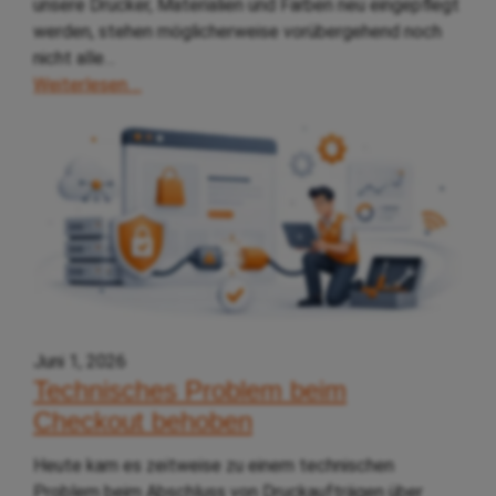
unsere Drucker, Materialien und Farben neu eingepflegt
werden, stehen möglicherweise vorübergehend noch
nicht alle…
Weiterlesen….
Juni 1, 2026
Technisches Problem beim
Checkout behoben
Heute kam es zeitweise zu einem technischen
Problem beim Abschluss von Druckaufträgen über