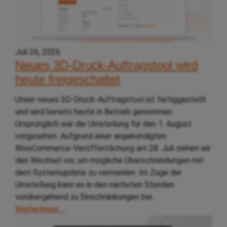
Juli 26, 2026
Neues 3D-Druck-Auftragstool wird
heute freigeschaltet
Unser neues 3D-Druck-Auftragstool ist fertiggestellt
und wird bereits heute in Betrieb genommen.
Ursprünglich war die Umstellung für den 1. August
vorgesehen. Aufgrund einer angekündigten
WooCommerce-Veröffentlichung am 28. Juli ziehen wir
den Wechsel vor, um mögliche Überschneidungen mit
dem Systemupdate zu vermeiden. Im Zuge der
Umstellung kann es in den nächsten Stunden
vorübergehend zu Einschränkungen bei…
Weiterlesen….