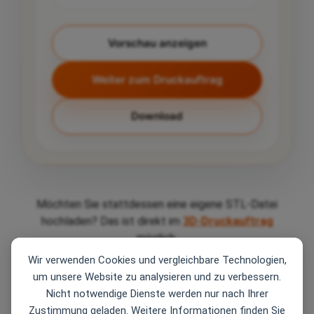
Schubladeneinsätze verwendet
werden.
Vorschau anzeigen
Weiter zum Druckauftrag
Download
Möchten Sie stattdessen eine eigene STL-Datei
hochladen? Das ist direkt im
3D-Druckauftrag
möglich.
GENERATOR
Wir verwenden Cookies und vergleichbare Technologien,
Box Deckel
<< zurück zum 3D-Druck Service
um unsere Website zu analysieren und zu verbessern.
Passender Deckel für die Box.
Nicht notwendige Dienste werden nur nach Ihrer
Zustimmung geladen. Weitere Informationen finden Sie