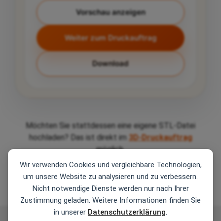
Schubladeneinsätze verwendet
Vorschau anzeigen
werden.
Weiter zum Druckauftrag
Download
Möchten Sie stattdessen eine eigene STL-Datei
hochladen? Das ist direkt im
3D-Druckauftrag
möglich.
Wir verwenden Cookies und vergleichbare Technologien,
<< zurück zum 3D-Druck Service
GENERATOR
um unsere Website zu analysieren und zu verbessern.
Box Deckel
Nicht notwendige Dienste werden nur nach Ihrer
Zustimmung geladen. Weitere Informationen finden Sie
Passender Deckel für die Box.
in unserer
Datenschutzerklärung
.