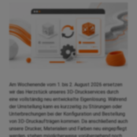
Am Wochenende vom 1. bis 2. August 2026 ersetzen
wir das Herzstück unseres 3D-Druckservices durch
eine vollständig neu entwickelte Eigenlösung. Während
der Umstellung kann es kurzzeitig zu Störungen oder
Unterbrechungen bei der Konfiguration und Bestellung
von 3D-Druckaufträgen kommen. Da anschließend auch
unsere Drucker, Materialien und Farben neu eingepflegt
werden, stehen möglicherweise vorübergehend noch