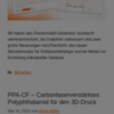
Wir haben den Druckmodell-Generator technisch
weiterentwickelt, die Stabilität verbessert und zwei
große Neuerungen veröffentlicht: den neuen
Skizzenmodus für Schlüsselanhänger und ein Modul zur
Erstellung individueller Gehäuse.
Kategorien
Aktuelles
PPA‑CF – Carbonfaserverstärktes
Polyphthalamid für den 3D‑Druck
Mai 16, 2026
von
Kevin Käfer