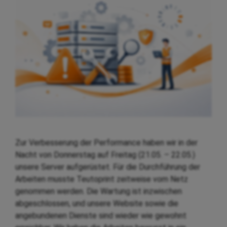
Zur Verbesserung der Performance haben wir in der
Nacht von Donnerstag auf Freitag (21.05. – 22.05.)
unsere Server aufgerüstet. Für die Durchführung der
Arbeiten musste Teutoprint zeitweise vom Netz
genommen werden. Die Wartung ist inzwischen
abgeschlossen, und unsere Website sowie die
angebundenen Dienste sind wieder wie gewohnt