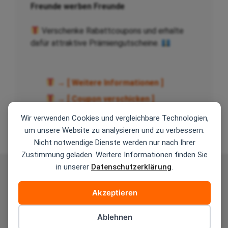
Freunde werben Freunde
Verschenke Rabattcoupons und erhalte
dafür attraktive Prämiengutscheine.
→ [ Weitere Informationen ]
→ [ Coupon verschicken ]
Wir verwenden Cookies und vergleichbare Technologien,
um unsere Website zu analysieren und zu verbessern.
Nicht notwendige Dienste werden nur nach Ihrer
Zustimmung geladen. Weitere Informationen finden Sie
in unserer
Datenschutzerklärung
.
AGB
Zahlungsarten
Versandarten
Widerrufsbelehrung
Datenschutzerklärung
Akzeptieren
Verwendung von KI
Kontakt
Impressum
Ablehnen
© 2026 Teutoprint