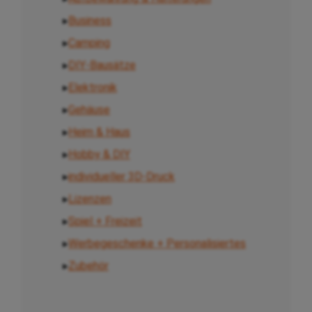
▸
Business
▸
Camping
▸
DIY-Bausätze
▸
Elektronik
▸
Gehäuse
▸
Heim & Haus
▸
Hobby & DIY
▸
individueller 3D-Druck
▸
Lizenzen
▸
Spiel + Freizeit
▸
Werbegeschenke + Personalisiertes
▸
Zubehör