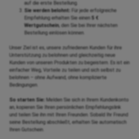
auf die erste Bestellung.
Sie werden belohnt:
Für jede erfolgreiche
Empfehlung erhalten Sie einen
5 €
Wertgutschein
, den Sie bei Ihrer nächsten
Bestellung einlösen können.
Unser Ziel ist es, unsere zufriedenen Kunden für ihre
Unterstützung zu belohnen und gleichzeitig neue
Kunden von unseren Produkten zu begeistern. Es ist ein
einfacher Weg, Vorteile zu teilen und sich selbst zu
belohnen – ohne Aufwand, ohne komplizierte
Bedingungen.
So starten Sie:
Melden Sie sich in Ihrem Kundenkonto
an, kopieren Sie Ihren persönlichen Empfehlungslink
und teilen Sie ihn mit Ihren Freunden. Sobald Ihr Freund
seine Bestellung abschließt, erhalten Sie automatisch
Ihren Gutschein.