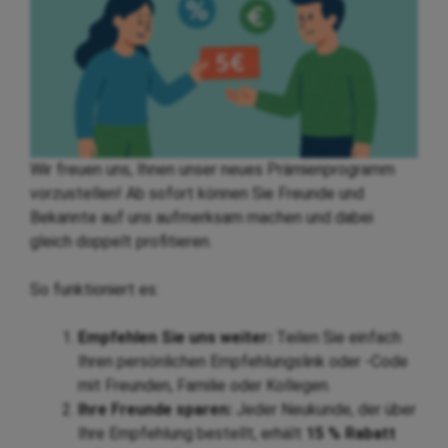
Wir freuen uns, Ihnen unser neues Prämienprogramm
vorzustellen! Ab sofort können Sie Freunde und
Bekannte auf uns aufmerksam machen und dabei
gleich doppelt profitieren.
So funktioniert es:
Empfehlen Sie uns weiter:
Teilen Sie einfach
Ihren persönlichen Empfehlungslink oder -Code
mit Freunden, Familie oder Kollegen.
Ihre Freunde sparen:
Jeder Neukunde, der über
Ihre Empfehlung bestellt, erhält
15 % Rabatt