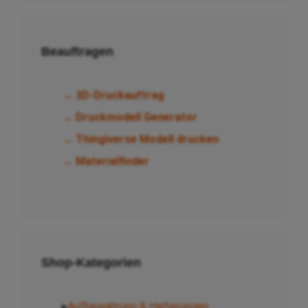
Beauftragen
→ 3D-Druckauftrag
→ Druckmodell Generator
→ Thingiverse Modell drucken
→ Materialfinder
Shop-Kategorien
▸
Aufbewahrung & Halterungen