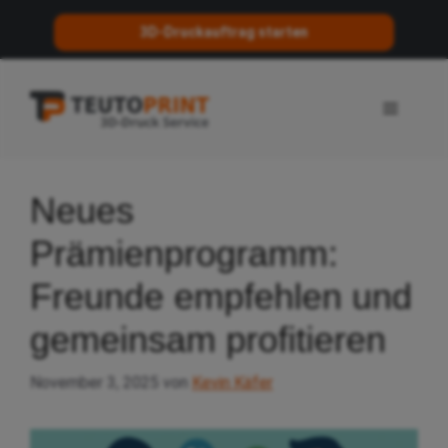
3D-Druckauftrag starten
Zum
Inhalt
Menü
springen
Neues
Prämienprogramm:
Freunde empfehlen und
gemeinsam profitieren
November 3, 2025
von
Kevin Käfer