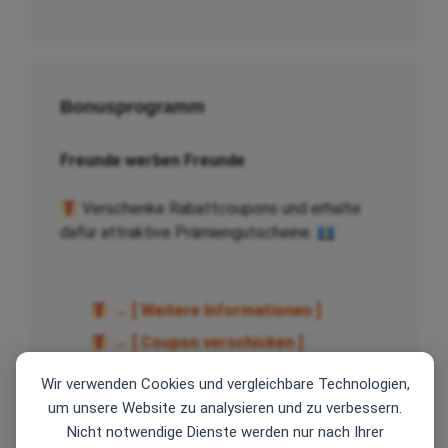
Bonusprogramm
Freunde werben Freunde
Verschenke Rabattcoupons und erhalte
dafür attraktive Prämiengutscheine.
→ [ Weitere Informationen ]
→ [ Coupon verschicken ]
Wir verwenden Cookies und vergleichbare Technologien,
um unsere Website zu analysieren und zu verbessern.
Nicht notwendige Dienste werden nur nach Ihrer