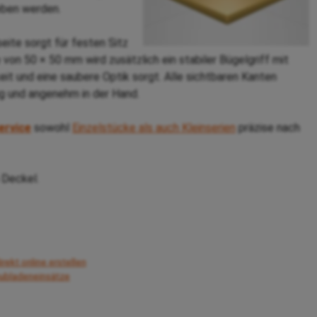
eben werden.
ite sorgt für festen Sitz
 von 50 × 50 mm wird zusätzlich ein stabiler Bügelgriff mit
it und eine saubere Optik sorgt. Alle sichtbaren Kanten
g und angenehm in der Hand.
ervice
sowohl
Einzelstücke als auch Kleinserien
präzise nach
 Deckel.
rekt online erstellen
hubladeneinsätze