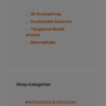
→ 3D-Druckauftrag
→ Druckmodell Generator
→ Thingiverse Modell
drucken
→ Materialfinder
Shop-Kategorien
▸
Aufbewahrung & Halterungen