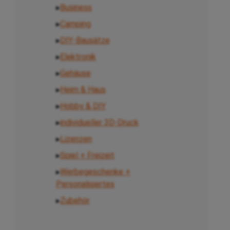
▸
Business
▸
Camping
▸
DIY-Bausätze
▸
Elektronik
▸
Gehäuse
▸
Heim & Haus
▸
Hobby & DIY
▸
individueller 3D-Druck
▸
Lizenzen
▸
Spiel + Freizeit
▸
Werbegeschenke +
Personalisiertes
▸
Zubehör