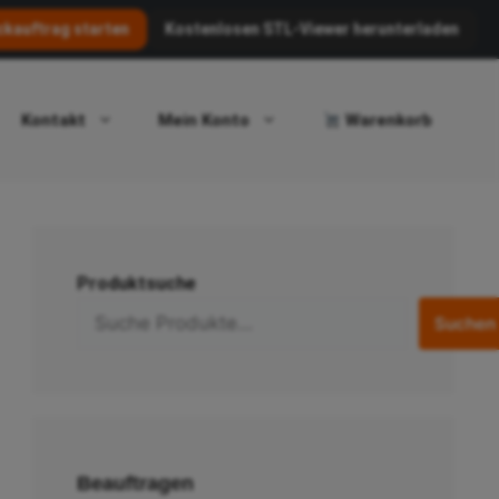
kauftrag starten
Kostenlosen STL-Viewer herunterladen
Kontakt
Mein Konto
Warenkorb
Produktsuche
Suchen
Beauftragen