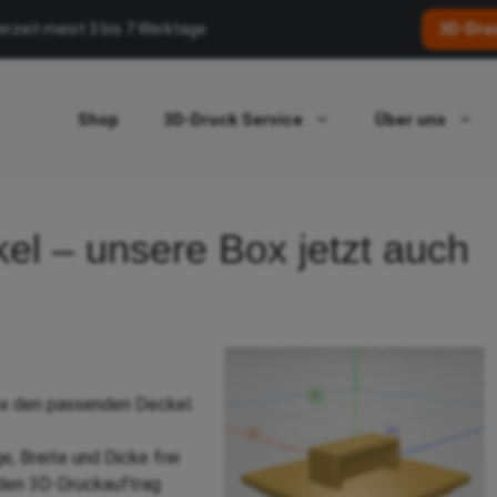
erzeit meist 3 bis 7 Werktage
3D-Druc
Shop
3D-Druck Service
Über uns
el – unsere Box jetzt auch
Box den passenden Deckel.
e, Breite und Dicke frei
 den 3D-Druckauftrag