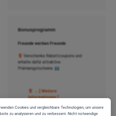
Bonusprogramm
Freunde werben Freunde
Verschenke Rabattcoupons und
erhalte dafür attraktive
Prämiengutscheine.
→ [ Weitere
Informationen ]
→ [ Coupon verschicken ]
rwenden Cookies und vergleichbare Technologien, um unsere
site zu analysieren und zu verbessern. Nicht notwendige