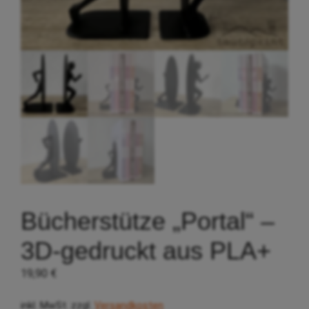
Bücherstütze „Portal“ –
3D-gedruckt aus PLA+
19,90
€
inkl. MwSt.
zzgl.
Versandkosten