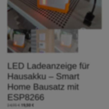
LED Ladeanzeige für
Hausakku – Smart
Home Bausatz mit
ESP8266
Ursprünglicher
Aktueller
24,95
€
19,50
€