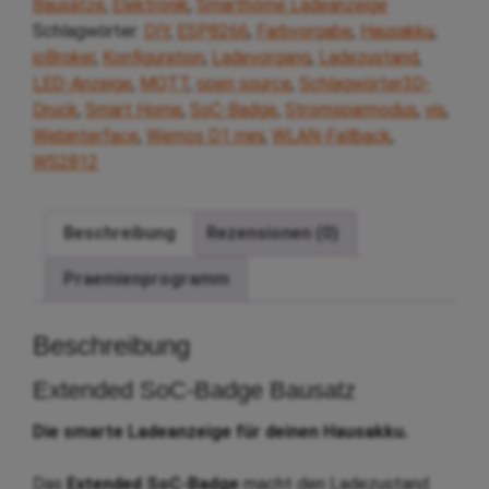
Bausätze
,
Elektronik
,
Smarthome Ladeanzeige
Smart
Schlagwörter:
DIY
,
ESP8266
,
Farbvorgabe
,
Hausakku
,
Home
ioBroker
,
Konfiguration
,
Ladevorgang
,
Ladezustand
,
Bausatz
LED-Anzeige
,
MQTT
,
open source
,
Schlagwörter3D-
mit
Druck
,
Smart Home
,
SoC-Badge
,
Stromsparmodus
,
vis
,
ESP8266
Webinterface
,
Wemos D1 mini
,
WLAN-Fallback
,
Menge
WS2812
Beschreibung
Rezensionen (0)
Praemienprogramm
Beschreibung
Extended SoC-Badge Bausatz
Die smarte Ladeanzeige für deinen Hausakku.
Das
Extended SoC-Badge
macht den Ladezustand