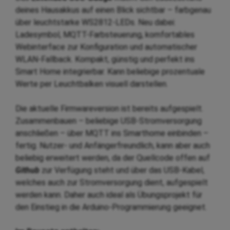
deines Hausakkus auf einen Blick sichtbar – farbgenau
über leuchtstarke WS2812-LEDs. Neu dabei:
Ladesymbol, MQTT-Farbsteuerung, komfortables
Webinterface zur Konfiguration und automatischer
WLAN-Fallback. Kompakt, günstig und perfekt ins
Smart Home integrierbar. Kann beliebige prozentuale
Werte per Leuchtbalken visuell darstellen.
Die aktuelle Firmwareversion ist bereits aufgespielt.
Zusammenbauen – beliebige USB-Stromversorgung
anschließen – über MQTT ins Smarthome einbinden –
fertig. Nutzer- und Anfängerfreundlich, kann aber auch
beliebig erweitert werden, da der Quellcode offen auf
Github
zur Verfügung steht und über das USB-Kabel,
welches auch zur Stromversorgung dient, aufgespielt
werden kann. Daher auch ideal als Übungsprojekt für
den Einstieg in die Arduino-Programmierung geeignet.