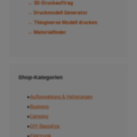
→ 3D-Druckauftrag
→ Druckmodell Generator
→ Thingiverse Modell drucken
→ Materialfinder
Shop-Kategorien
▸
Aufbewahrung & Halterungen
▸
Business
▸
Camping
▸
DIY-Bausätze
▸
Elektronik