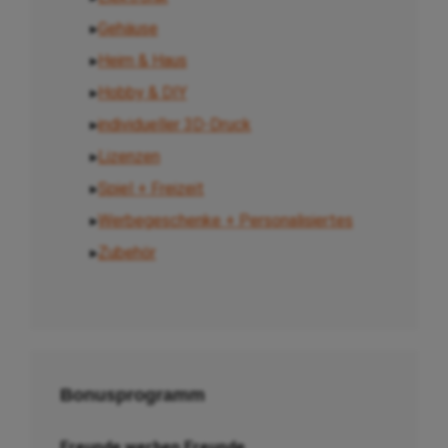
▸
Gehäuse
▸
Heim & Haus
▸
Hobby & DIY
▸
individueller 3D-Druck
▸
Lizenzen
▸
Spiel + Freizeit
▸
Werbegeschenke + Personalisiertes
▸
Zubehör
Bonusprogramm
Freunde werben Freunde