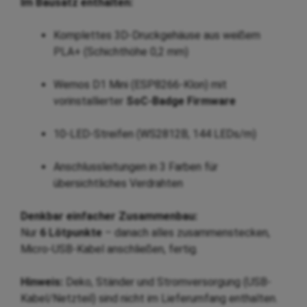
Im Bausatz enthalten:
Komplettes 3D-Druckgehäuse aus weißem
PLA+ (Schichthöhe 0,2 mm)
Wemos D1 Mini (ESP8266-Klon) mit
vorinstallierter
SoC-Badge Firmware
10-LED-Streifen (WS2812B, 144 LEDs/m)
Anschlussleitungen in 3 Farben für
übersichtliches Verdrahten
Denkbar einfacher Zusammenbau:
Nur
6 Lötpunkte
– danach alles zusammenstecken,
Micro-USB-Kabel anschließen, fertig.
Hinweis:
Deko, Ständer und Stromversorgung (USB-
Kabel/Netzteil) sind nicht im Lieferumfang enthalten.