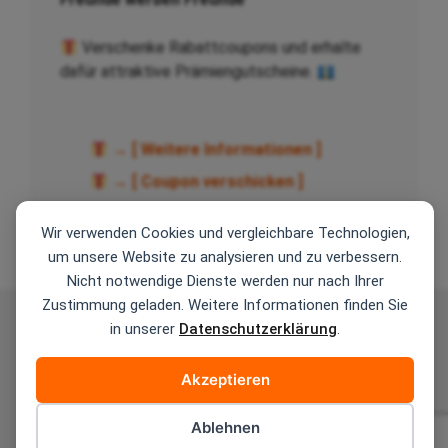
Verschenke Rabattcoupons und erhalte
dafür attraktive Prämiengutscheine.
→ [ Weitere Informationen ]
→ [ Coupon verschicken ]
Wir verwenden Cookies und vergleichbare Technologien,
um unsere Website zu analysieren und zu verbessern.
Nicht notwendige Dienste werden nur nach Ihrer
Zustimmung geladen. Weitere Informationen finden Sie
AGB
Zahlungsarten
Versandarten
in unserer
Datenschutzerklärung
.
Widerrufsbelehrung
Datenschutzerklärung
Akzeptieren
Verwendung von KI
Kontakt
Impressum
Ablehnen
© 2026 Teutoprint