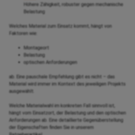
Höhere Zähigkeit, robuster gegen mechanische
Belastung
Welches Material zum Einsatz kommt, hängt von
Faktoren wie:
Montageort
Belastung
optischen Anforderungen
ab. Eine pauschale Empfehlung gibt es nicht – das
Material wird immer im Kontext des jeweiligen Projekts
ausgewählt.
Welche Materialwahl im konkreten Fall sinnvoll ist,
hängt vom Einsatzort, der Belastung und den optischen
Anforderungen ab. Eine detaillierte Gegenüberstellung
der Eigenschaften finden Sie in unserem
Ratgeberartikel