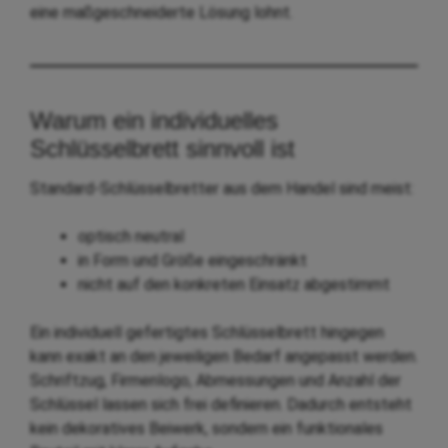
eine maßgeschneiderte Lösung lohnt.
Warum ein individuelles
Schlüsselbrett sinnvoll ist
Standard-Schlüsselbretter aus dem Handel sind meist:
optisch neutral
in Form und Größe eingeschränkt
nicht auf den konkreten Einsatz abgestimmt
Ein individuell gefertigtes Schlüsselbrett hingegen
kann exakt an den jeweiligen Bedarf angepasst werden.
Schriftzug, Firmenlogo, Abmessungen und Anzahl der
Schlüssel lassen sich frei definieren. Dadurch entsteht
kein dekoratives Beiwerk, sondern ein funktionales