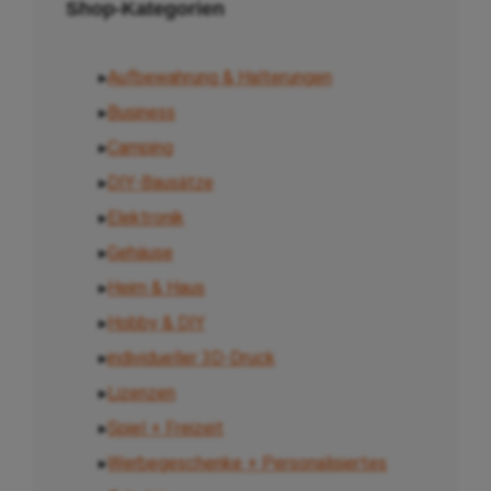
Shop-Kategorien
▸
Aufbewahrung & Halterungen
▸
Business
▸
Camping
▸
DIY-Bausätze
▸
Elektronik
▸
Gehäuse
▸
Heim & Haus
▸
Hobby & DIY
▸
individueller 3D-Druck
▸
Lizenzen
▸
Spiel + Freizeit
▸
Werbegeschenke + Personalisiertes