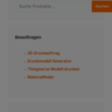
Suchen
Beauftragen
→ 3D-Druckauftrag
→ Druckmodell Generator
→ Thingiverse Modell drucken
→ Materialfinder