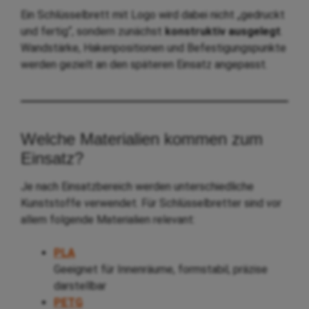
Ein Schlüsselbrett mit Logo wird dabei nicht „gedruckt
und fertig“, sondern zunächst
konstruktiv ausgelegt
.
Wandstärke, Hakenpositionen und Befestigungspunkte
werden gezielt an den späteren Einsatz angepasst.
Welche Materialien kommen zum
Einsatz?
Je nach Einsatzbereich werden unterschiedliche
Kunststoffe verwendet. Für Schlüsselbretter sind vor
allem folgende Materialien relevant:
PLA
Geeignet für Innenräume, formstabil, präzise
darstellbar
PETG