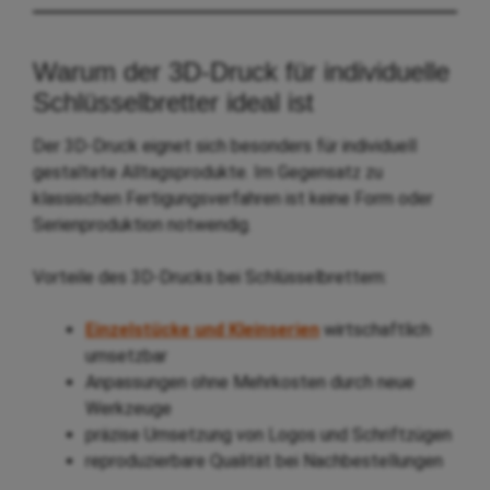
Warum der 3D-Druck für individuelle
Schlüsselbretter ideal ist
Der 3D-Druck eignet sich besonders für individuell
gestaltete Alltagsprodukte. Im Gegensatz zu
klassischen Fertigungsverfahren ist keine Form oder
Serienproduktion notwendig.
Vorteile des 3D-Drucks bei Schlüsselbrettern:
Einzelstücke und Kleinserien
wirtschaftlich
umsetzbar
Anpassungen ohne Mehrkosten durch neue
Werkzeuge
präzise Umsetzung von Logos und Schriftzügen
reproduzierbare Qualität bei Nachbestellungen