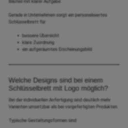
Bauteil mit klarer Aufgabe.
Gerade in Unternehmen sorgt ein personalisiertes
Schlüsselbrett für:
bessere Übersicht
klare Zuordnung
ein aufgeräumtes Erscheinungsbild
Welche Designs sind bei einem
Schlüsselbrett mit Logo möglich?
Bei der individuellen Anfertigung sind deutlich mehr
Varianten umsetzbar als bei vorgefertigten Produkten.
Typische Gestaltungsformen sind: