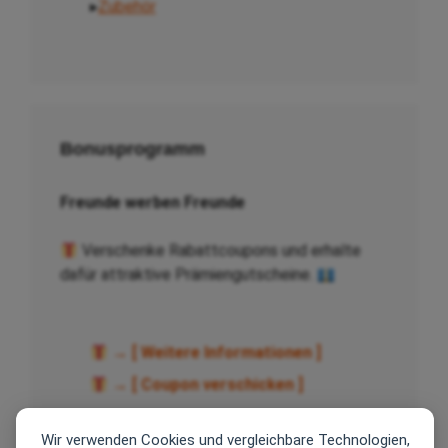
▸
Zubehör
Bonusprogramm
Freunde werben Freunde
Verschenke Rabattcoupons und erhalte
dafür attraktive Prämiengutscheine.
→ [ Weitere Informationen ]
→ [ Coupon verschicken ]
Wir verwenden Cookies und vergleichbare Technologien,