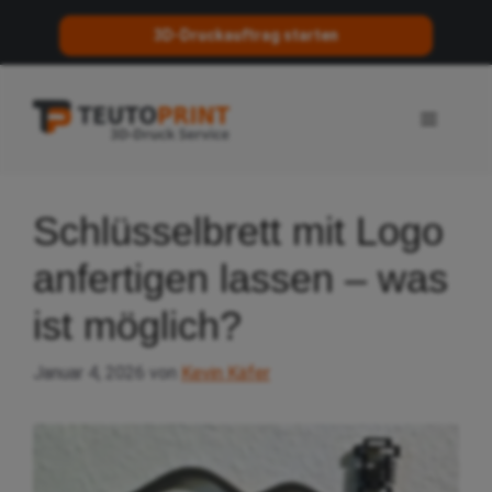
3D-Druckauftrag starten
Zum
Inhalt
Menü
springen
Schlüsselbrett mit Logo
anfertigen lassen – was
ist möglich?
Januar 4, 2026
von
Kevin Käfer