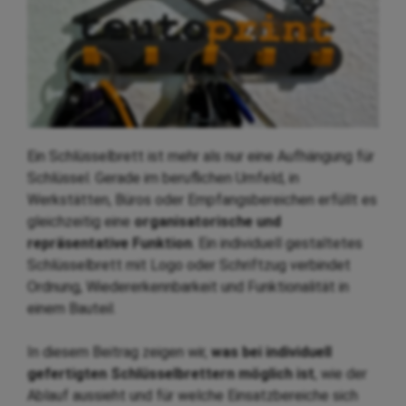
Ein Schlüsselbrett ist mehr als nur eine Aufhängung für
Schlüssel. Gerade im beruflichen Umfeld, in
Werkstätten, Büros oder Empfangsbereichen erfüllt es
gleichzeitig eine
organisatorische und
repräsentative Funktion
. Ein individuell gestaltetes
Schlüsselbrett mit Logo oder Schriftzug verbindet
Ordnung, Wiedererkennbarkeit und Funktionalität in
einem Bauteil.
In diesem Beitrag zeigen wir,
was bei individuell
gefertigten Schlüsselbrettern möglich ist
, wie der
Ablauf aussieht und für welche Einsatzbereiche sich