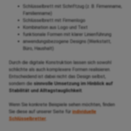
Schlüsselbrett mit Schriftzug (z. B. Firmenname,
Familienname)
Schlüsselbrett mit Firmenlogo
Kombination aus Logo und Text
funktionale Formen mit klarer Linienführung
anwendungsbezogene Designs (Werkstatt,
Büro, Haushalt)
Durch die digitale Konstruktion lassen sich sowohl
schlichte als auch komplexere Formen realisieren.
Entscheidend ist dabei nicht das Design selbst,
sondern die
sinnvolle Umsetzung im Hinblick auf
Stabilität und Alltagstauglichkeit
.
Wenn Sie konkrete Beispiele sehen möchten, finden
Sie diese auf unserer Seite für
individuelle
Schlüsselbretter
.