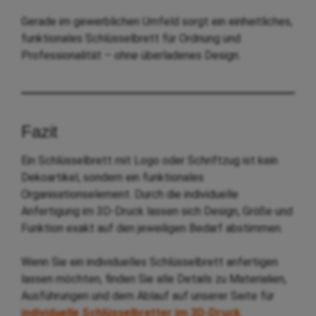
Gerade im gewerblichen Umfeld sorgt ein einheitliches,
funktionales Schlüsselbrett für Ordnung und
Professionalität – ohne überladenes Design.
Fazit
Ein Schlüsselbrett mit Logo oder Schriftzug ist kein
Dekoartikel, sondern ein funktionales
Organisationselement. Durch die individuelle
Anfertigung im 3D-Druck lassen sich Design, Größe und
Funktion exakt auf den jeweiligen Bedarf abstimmen.
Wenn Sie ein individuelles Schlüsselbrett anfertigen
lassen möchten, finden Sie alle Details zu Materialien,
Ausführungen und dem Ablauf auf unserer Seite für
individuelle Schlüsselbretter im 3D-Druck
.