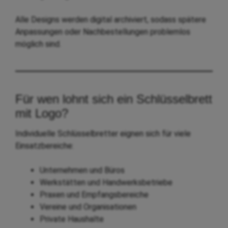
Alle Designs werden digital archiviert, sodass spätere
Anpassungen oder Nachbestellungen problemlos
möglich sind.
Für wen lohnt sich ein Schlüsselbrett
mit Logo?
Individuelle Schlüsselbretter eignen sich für viele
Einsatzbereiche:
Unternehmen und Büros
Werkstätten und Handwerksbetriebe
Praxen und Empfangsbereiche
Vereine und Organisationen
Private Haushalte