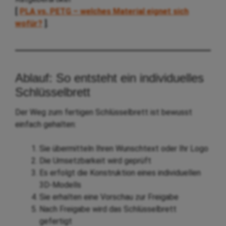
[
PLA vs. PETG – welches Material eignet sich
wofür?
]
.
Ablauf: So entsteht ein individuelles
Schlüsselbrett
Der Weg zum fertigen Schlüsselbrett ist bewusst
einfach gehalten:
Sie übermitteln Ihren Wunschtext oder Ihr Logo
Die Umsetzbarkeit wird geprüft
Es erfolgt die Konstruktion eines individuellen
3D-Modells
Sie erhalten eine Vorschau zur Freigabe
Nach Freigabe wird das Schlüsselbrett
gefertigt