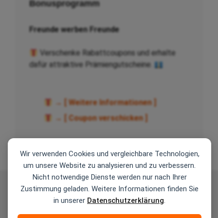
Bonusprogramm
Freunde werben Freunde
Verschenke Rabattcoupons und erhalte
dafür attraktive Prämiengutscheine.
→ [ Weitere Informationen ]
→ [ Coupon verschicken ]
Wir verwenden Cookies und vergleichbare Technologien,
um unsere Website zu analysieren und zu verbessern.
Nicht notwendige Dienste werden nur nach Ihrer
AGB
Zahlungsarten
Versandarten
Zustimmung geladen. Weitere Informationen finden Sie
in unserer
Datenschutzerklärung
.
Widerrufsbelehrung
Datenschutzerklärung