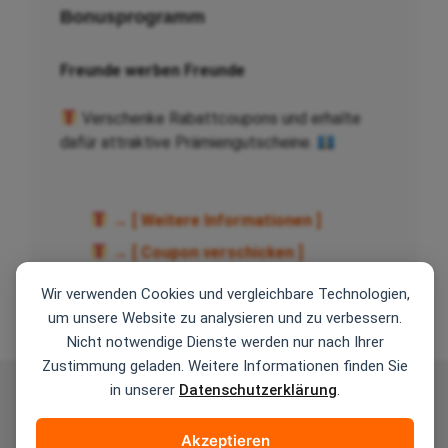
Bonusprogramm
Freunde werben Freunde
Verschenke Rabattcoupons und erhalte
dafür attraktive Prämiengutscheine.
→ [ Weitere Informationen ]
→ [ Coupon verschicken ]
Wir verwenden Cookies und vergleichbare Technologien,
um unsere Website zu analysieren und zu verbessern.
Nicht notwendige Dienste werden nur nach Ihrer
Zustimmung geladen. Weitere Informationen finden Sie
in unserer
Datenschutzerklärung
.
AGB
Zahlungsarten
Versandarten
Widerrufsbelehrung
Datenschutzerklärung
Akzeptieren