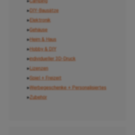
▸
Camping
▸
DIY-Bausätze
▸
Elektronik
▸
Gehäuse
▸
Heim & Haus
▸
Hobby & DIY
▸
individueller 3D-Druck
▸
Lizenzen
▸
Spiel + Freizeit
▸
Werbegeschenke + Personalisiertes
▸
Zubehör