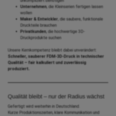
unkompliziert benötigen
Unternehmen
, die Kleinserien fertigen lassen
wollen
Maker & Entwickler
, die saubere, funktionale
Druckteile brauchen
Privatkunden
, die hochwertige 3D-
Druckprodukte suchen
Unsere Kernkompetenz bleibt dabei unverändert:
Schneller, sauberer FDM-3D-Druck in technischer
Qualität – fair kalkuliert und zuverlässig
produziert.
Qualität bleibt – nur der Radius wächst
Gefertigt wird weiterhin in Deutschland.
Kurze Produktionszeiten, klare Kommunikation und