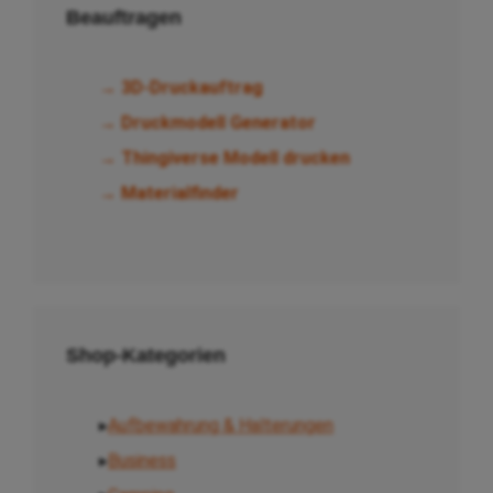
Beauftragen
→ 3D-Druckauftrag
→ Druckmodell Generator
→ Thingiverse Modell drucken
→ Materialfinder
Shop-Kategorien
▸
Aufbewahrung & Halterungen
▸
Business