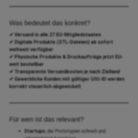
Was bedeutet das konkret?
✔ Versand in alle 27 EU-Mitgliedstaaten
✔ Digitale Produkte (STL-Dateien) ab sofort
weltweit verfügbar
✔ Physische Produkte & Druckaufträge jetzt EU-
weit bestellbar
✔ Transparente Versandkosten je nach Zielland
✔ Gewerbliche Kunden mit gültiger USt-ID werden
korrekt steuerlich abgewickelt
Für wen ist das relevant?
Startups
, die Prototypen schnell und