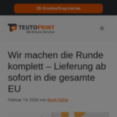
3D-Druckauftrag starten
Zum
Inhalt
Menü
springen
Wir machen die Runde
komplett – Lieferung ab
sofort in die gesamte
EU
Februar 14, 2026
von
Kevin Käfer