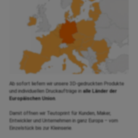
Ab sofort liefern wir unsere 3D-gedruckten Produkte
und individuellen Druckaufträge in
alle Länder der
Europäischen Union
.
Damit öffnen wir Teutoprint für Kunden, Maker,
Entwickler und Unternehmen in ganz Europa – vom
Einzelstück bis zur Kleinserie.